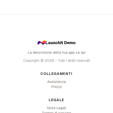
LaunchIt Demo
La descrizione della tua app va qui
Copyright © 2026 - Tutti i diritti riservati
COLLEGAMENTI
Assistenza
Prezzi
LEGALE
Note Legali