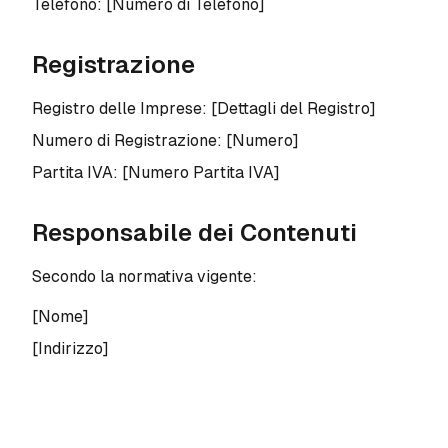
Telefono: [Numero di Telefono]
Registrazione
Registro delle Imprese: [Dettagli del Registro]
Numero di Registrazione: [Numero]
Partita IVA: [Numero Partita IVA]
Responsabile dei Contenuti
Secondo la normativa vigente:
[Nome]
[Indirizzo]